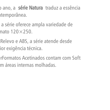
do ano, a
série Natura
traduz a essência
ontemporânea.
, a série oferece ampla variedade de
rmato 120×250.
elevo e ABS, a série atende desde
ior exigência técnica.
erFormatos Acetinados contam com Soft
 em áreas internas molhadas.